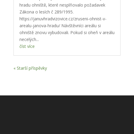
hradu ohniště, které nesplňovalo požadavek
Zákona o lesích č 289/1995.
https://januvhradvizovice.cz/zruseni-ohnist-v-
arealu-janova-hradu/ Návštěvníci areálu si
ohniště znovu vybudovali. Pokud si oheň v areálu
necelých...
číst více
« Starší příspěvky