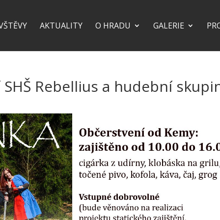
VŠTĚVY
AKTUALITY
O HRADU
GALERIE
PR
 SHŠ Rebellius a hudební skupi