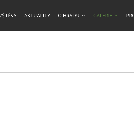
VŠTĚVY
AKTUALITY
O HRADU
GALERIE
PR