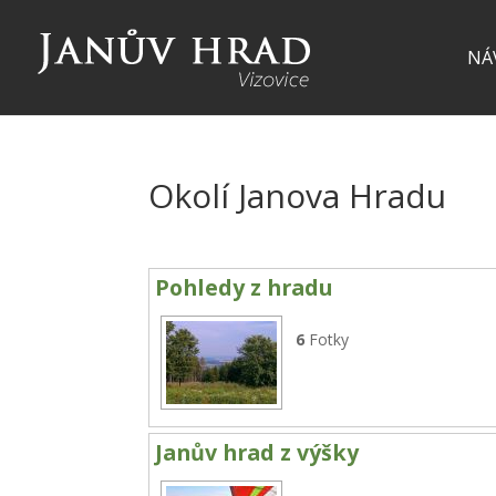
NÁ
Okolí Janova Hradu
Pohledy z hradu
6
Fotky
Janův hrad z výšky