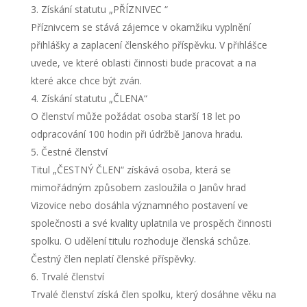
Získání statutu „PŘÍZNIVEC “
Příznivcem se stává zájemce v okamžiku vyplnění
přihlášky a zaplacení členského příspěvku. V přihlášce
uvede, ve které oblasti činnosti bude pracovat a na
které akce chce být zván.
Získání statutu „ČLENA“
O členství může požádat osoba starší 18 let po
odpracování 100 hodin při údržbě Janova hradu.
Čestné členství
Titul „ČESTNÝ ČLEN“ získává osoba, která se
mimořádným způsobem zasloužila o Janův hrad
Vizovice nebo dosáhla významného postavení ve
společnosti a své kvality uplatnila ve prospěch činnosti
spolku. O udělení titulu rozhoduje členská schůze.
Čestný člen neplatí členské příspěvky.
Trvalé členství
Trvalé členství získá člen spolku, který dosáhne věku na