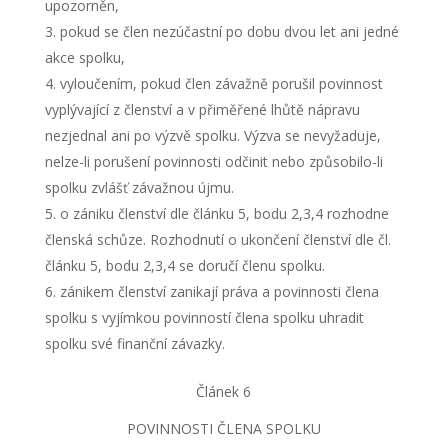
upozorněn,
pokud se člen nezúčastní po dobu dvou let ani jedné
akce spolku,
vyloučením, pokud člen závažně porušil povinnost
vyplývající z členství a v přiměřené lhůtě nápravu
nezjednal ani po výzvě spolku. Výzva se nevyžaduje,
nelze-li porušení povinnosti odčinit nebo způsobilo-li
spolku zvlášť závažnou újmu.
o zániku členství dle článku 5, bodu 2,3,4 rozhodne
členská schůze. Rozhodnutí o ukončení členství dle čl.
článku 5, bodu 2,3,4 se doručí členu spolku.
zánikem členství zanikají práva a povinnosti člena
spolku s vyjímkou povinností člena spolku uhradit
spolku své finanční závazky.
Článek 6
POVINNOSTI ČLENA SPOLKU