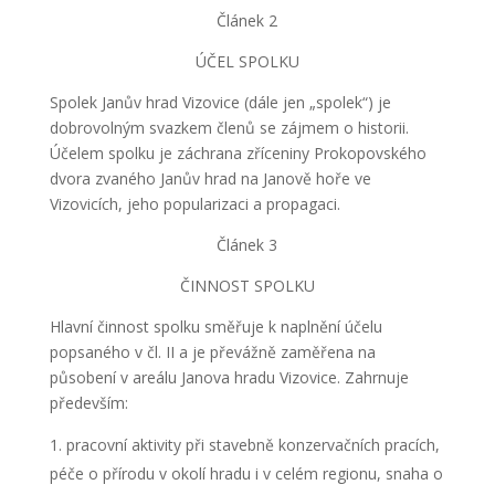
Článek 2
ÚČEL SPOLKU
Spolek Janův hrad Vizovice (dále jen „spolek“) je
dobrovolným svazkem členů se zájmem o historii.
Účelem spolku je záchrana zříceniny Prokopovského
dvora zvaného Janův hrad na Janově hoře ve
Vizovicích, jeho popularizaci a propagaci.
Článek 3
ČINNOST SPOLKU
Hlavní činnost spolku směřuje k naplnění účelu
popsaného v čl. II a je převážně zaměřena na
působení v areálu Janova hradu Vizovice. Zahrnuje
především:
pracovní aktivity při stavebně konzervačních pracích,
péče o přírodu v okolí hradu i v celém regionu, snaha o