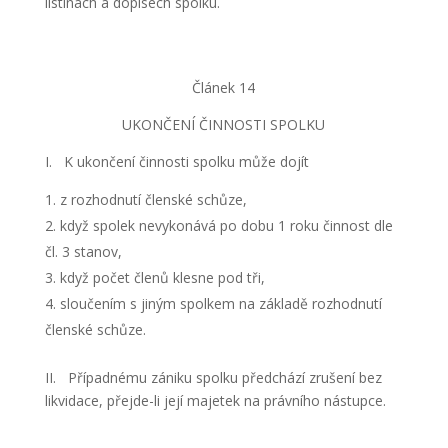
listinách a dopisech spolku.
Článek 14
UKONČENÍ ČINNOSTI SPOLKU
I. K ukončení činnosti spolku může dojít
z rozhodnutí členské schůze,
když spolek nevykonává po dobu 1 roku činnost dle
čl. 3 stanov,
když počet členů klesne pod tři,
sloučením s jiným spolkem na základě rozhodnutí
členské schůze.
II. Případnému zániku spolku předchází zrušení bez
likvidace, přejde-li její majetek na právního nástupce.