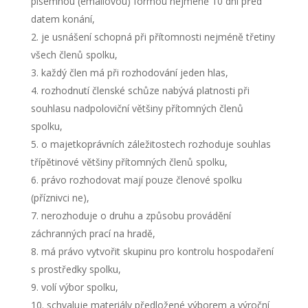
písemnou (emailovou) formou nejméně 10 dní před
datem konání,
je usnášení schopná při přítomnosti nejméně třetiny
všech členů spolku,
každý člen má při rozhodování jeden hlas,
rozhodnutí členské schůze nabývá platnosti při
souhlasu nadpoloviční většiny přítomných členů
spolku,
o majetkoprávních záležitostech rozhoduje souhlas
třípětinové většiny přítomných členů spolku,
právo rozhodovat mají pouze členové spolku
(příznivci ne),
nerozhoduje o druhu a způsobu provádění
záchranných prací na hradě,
má právo vytvořit skupinu pro kontrolu hospodaření
s prostředky spolku,
volí výbor spolku,
schvaluje materiály předložené výborem a výroční