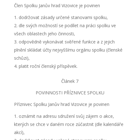
Člen Spolku Janův hrad Vizovice je povinen
dodržovat zásady určené stanovami spolku,
dle svých možností se podílet na práci spolku ve
všech oblastech jeho činnosti,
odpovědně vykonávat svěřené funkce a z jejich
plnění skládat účty nejvyššímu orgánu spolku (členské
schůzi),
platit roční členský příspěvek.
Článek 7
POVINNOSTI PŘÍZNIVCE SPOLKU
Příznivec Spolku Janův hrad Vizovice je povinen
oznámit na adresu sdružení svůj zájem o akce,
kterých se chce v daném roce zúčastnit (dle kalendáře
akcí),