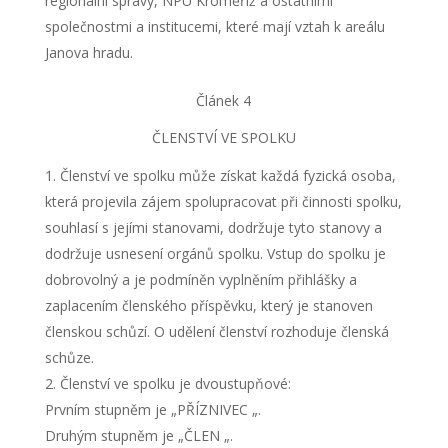
regionální správy, NPÚ Kroměříž a ostatními
společnostmi a institucemi, které mají vztah k areálu
Janova hradu.
Článek 4
ČLENSTVÍ VE SPOLKU
Členství ve spolku může získat každá fyzická osoba,
která projevila zájem spolupracovat při činnosti spolku,
souhlasí s jejími stanovami, dodržuje tyto stanovy a
dodržuje usnesení orgánů spolku. Vstup do spolku je
dobrovolný a je podmíněn vyplněním přihlášky a
zaplacením členského příspěvku, který je stanoven
členskou schůzí. O udělení členství rozhoduje členská
schůze.
Členství ve spolku je dvoustupňové:
Prvním stupněm je „PŘÍZNIVEC „.
Druhým stupněm je „ČLEN „.