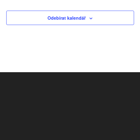
Odebírat kalendář