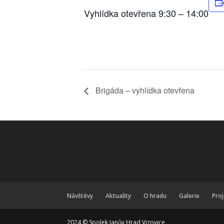
Vyhlídka otevřena 9:30 – 14:00
Brigáda – vyhlídka otevřena
Návštěvy
Aktuality
O hradu
Galerie
Pro
2024 © Spolek Janův Hrad Vizovice