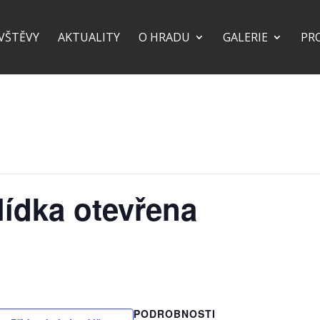
VŠTĚVY
AKTUALITY
O HRADU
GALERIE
PR
lídka otevřena
PODROBNOSTI