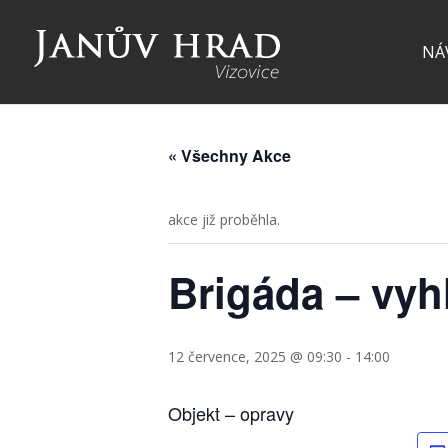
NÁ
« Všechny Akce
akce již proběhla.
Brigáda – vyh
12 července, 2025 @ 09:30
-
14:00
Objekt – opravy