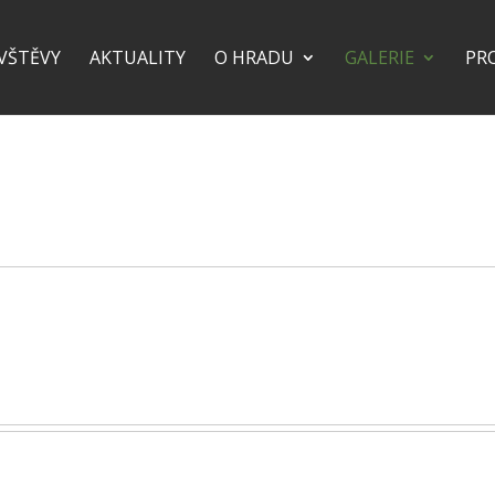
VŠTĚVY
AKTUALITY
O HRADU
GALERIE
PR