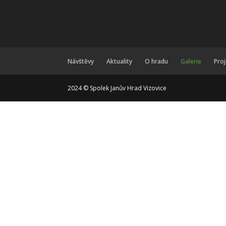
Návštěvy
Aktuality
O hradu
Galerie
Pro
2024 © Spolek Janův Hrad Vizovice