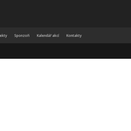
jekty
Sponzoři
Kalendář akcí
Kontakty