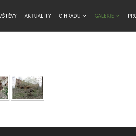
VŠTĚVY
AKTUALITY
O HRADU
GALERIE
PR