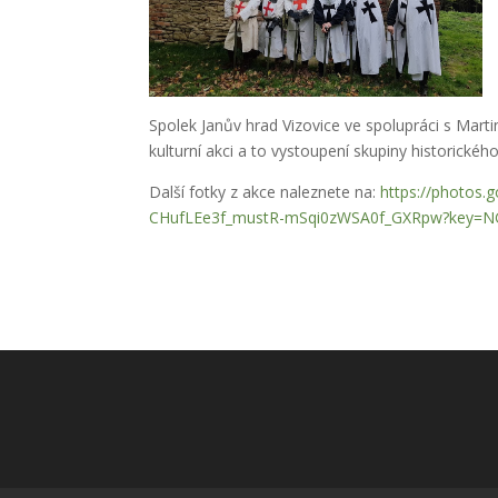
Spolek Janův hrad Vizovice ve spolupráci s Mar
kulturní akci a to vystoupení skupiny historické
Další fotky z akce naleznete na:
https://photos
CHufLEe3f_mustR-mSqi0zWSA0f_GXRpw?key=