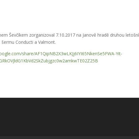
tinem Ševčíkem zorganizoval 7.10.2017 na Janově hradě druhou letošn
ho šermu Conducti a Valmont.
.google.com/share/AF1QipNB2X3wLKJj6IYI65NkenSe5FWA-Yit-
NGRkOVJldG1KbVd2SkZubjgzc0w2amkwTE02Z25B