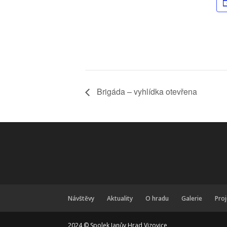
Brigáda – vyhlídka otevřena
Návštěvy
Aktuality
O hradu
Galerie
Pro
2024 © Spolek Janův Hrad Vizovice