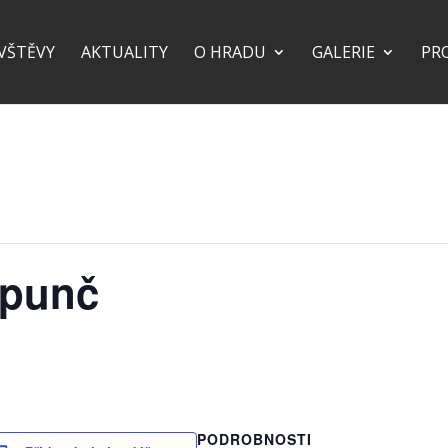
VŠTĚVY
AKTUALITY
O HRADU
GALERIE
PR
 punč
PODROBNOSTI