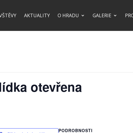
VŠTĚVY
AKTUALITY
O HRADU
GALERIE
PR
lídka otevřena
PODROBNOSTI