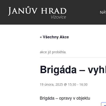
NÁ
« Všechny Akce
akce již proběhla.
Brigáda – vyh
19 února, 2025 @ 15:30
-
16:30
Brigáda – opravy v objektu