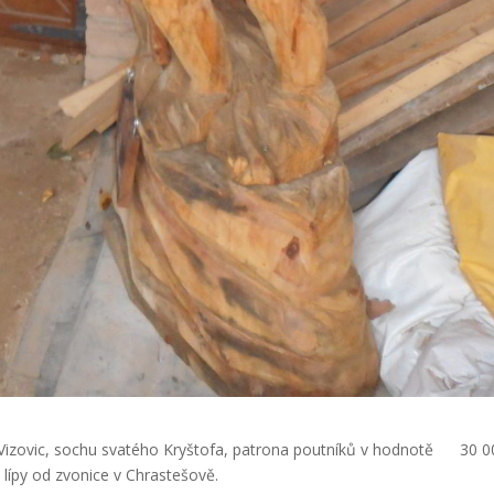
z Vizovic, sochu svatého Kryštofa, patrona poutníků v hodnotě 30 0
 lípy od zvonice v Chrastešově.