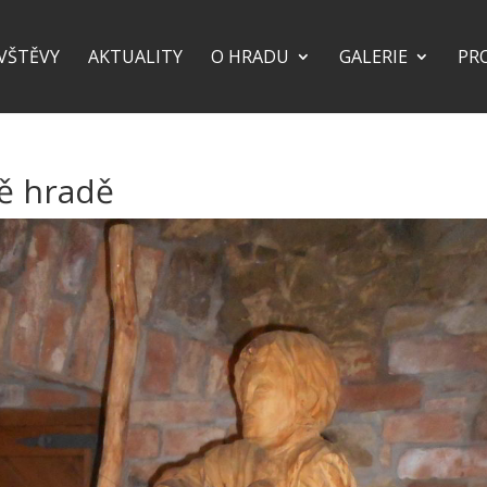
VŠTĚVY
AKTUALITY
O HRADU
GALERIE
PR
vě hradě