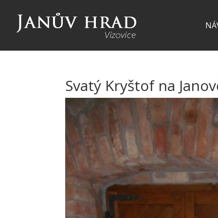
NÁ
Svatý Kryštof na Jano