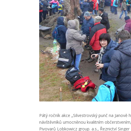
Pátý ročník akce „Silvestrovský punč na Janově h
návštěvníků umocněnou kvalitním občerstvením, kt
Pivovarů Lobkowicz group. a.s., Řeznictví Singer 