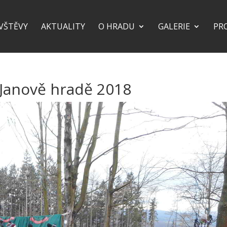
VŠTĚVY
AKTUALITY
O HRADU
GALERIE
PR
 Janově hradě 2018