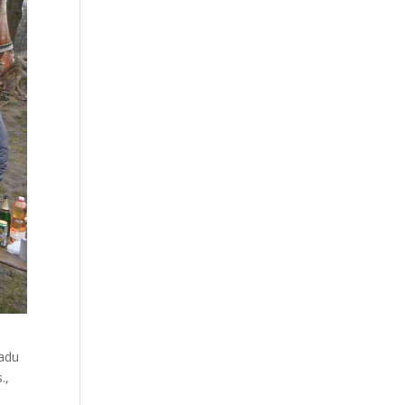
ladu
.,