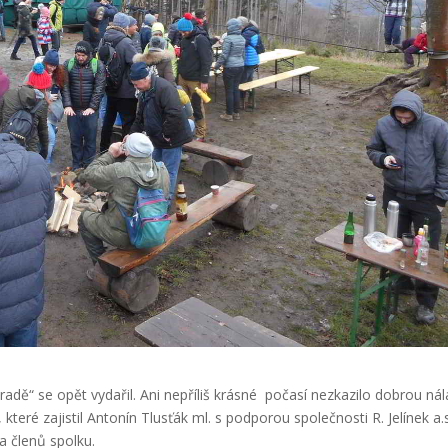
radě“ se opět vydařil. Ani nepříliš krásné počasí nezkazilo dobrou ná
eré zajistil Antonín Tlusťák ml. s podporou společnosti R. Jelínek a.s
a členů spolku.