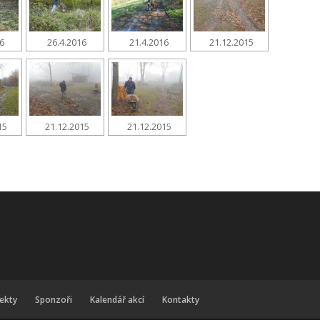
16
26.4.2016
21.4.2016
21.12.2015
15
21.12.2015
21.12.2015
jekty
Sponzoři
Kalendář akcí
Kontakty