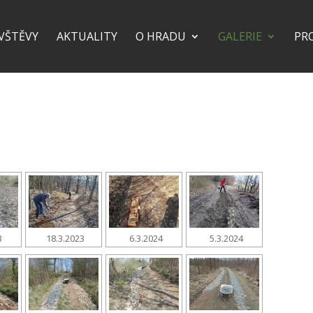
VŠTĚVY
AKTUALITY
O HRADU
GALERIE
PR
3
18.3.2023
6.3.2024
5.3.2024