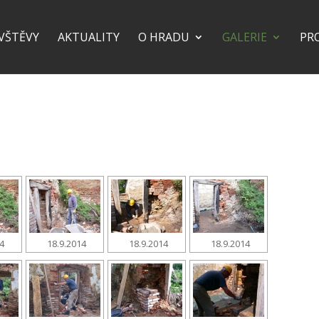
VŠTĚVY
AKTUALITY
O HRADU
GALERIE
PR
14
18.9.2014
18.9.2014
18.9.2014