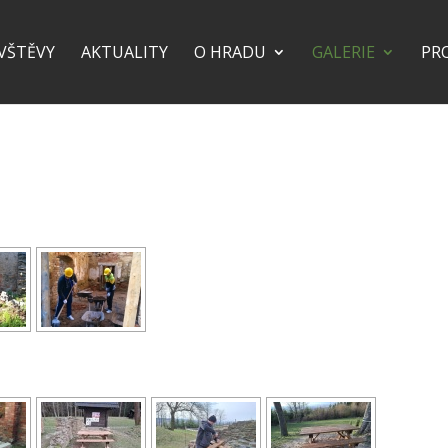
VŠTĚVY
AKTUALITY
O HRADU
GALERIE
PR