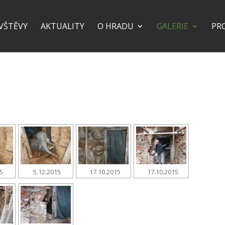
VŠTĚVY
AKTUALITY
O HRADU
GALERIE
PR
15
5.12.2015
17.10.2015
17.10.2015