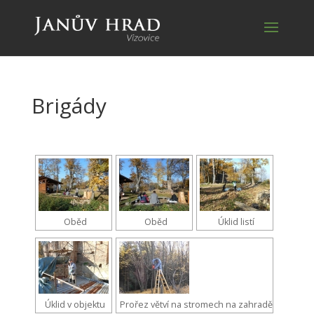
Brigády
Oběd
Oběd
Úklid listí
Úklid v objektu
Prořez větví na stromech na zahradě