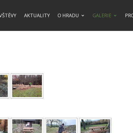
VŠTĚVY
AKTUALITY
O HRADU
GALERIE
PR