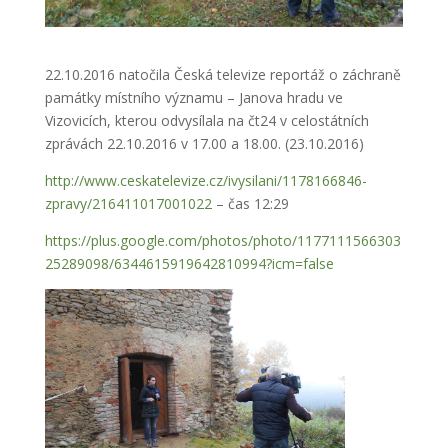
22.10.2016 natočila Česká televize reportáž o záchraně
památky místního významu – Janova hradu ve
Vizovicích, kterou odvysílala na čt24 v celostátních
zprávách 22.10.2016 v 17.00 a 18.00. (23.10.2016)
http://www.ceskatelevize.cz/ivysilani/1178166846-
zpravy/216411017001022
– čas 12:29
https://plus.google.com/photos/photo/1177111566303
25289098/6344615919642810994?icm=false